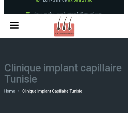
clinique.cheveux.tunisie.fr@gmail.com
33 1 86 47 24 05
(+216) 94 382 300
Lun - Sam de
07:00 à 21:00
Clinique implant capillaire
Tunisie
Home
Clinique Implant Capillaire Tunisie