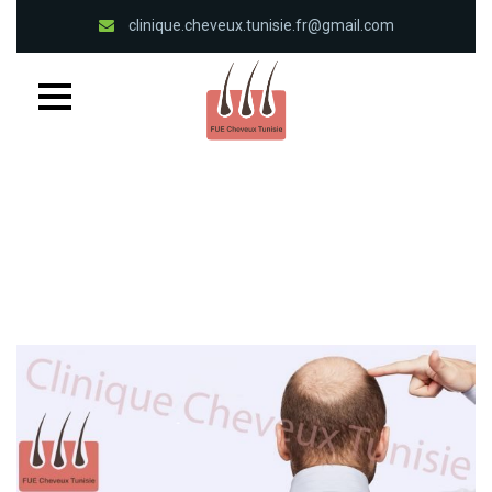
clinique.cheveux.tunisie.fr@gmail.com
33 1 86 47 24 05
(+216) 94 382 300
Lun - Sam de
07:00 à 21:00