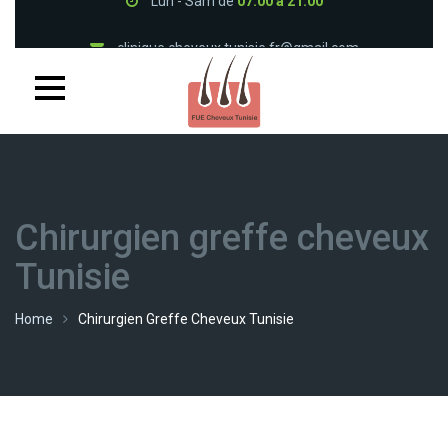
clinique.cheveux.tunisie.fr@gmail.com
33 1 86 47 24 05
(+216) 94 382 300
Lun - Sam de
07:00 à 21:00
Chirurgien greffe cheveux
Tunisie
Home
Chirurgien Greffe Cheveux Tunisie